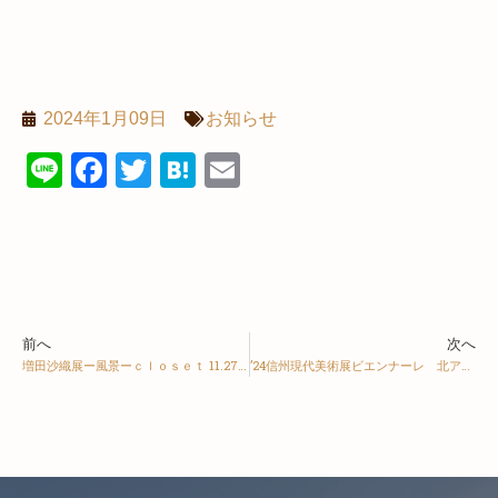
2024年1月09日
お知らせ
Line
Facebook
Twitter
Hatena
Email
前へ
次へ
増田沙織展ー風景ーｃｌｏｓｅｔ 11.27(月)-12.9(土)
’24信州現代美術展ビエンナーレ 北アルプス展望美術館 03/26～04/14