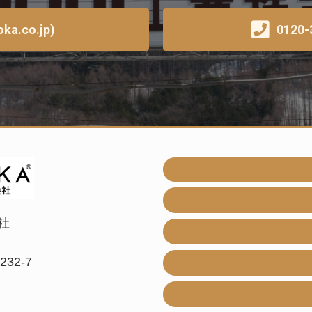
a.co.jp)
0120-
社
32-7