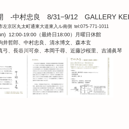
中村忠良 8/31−9/12 GALLERY KEI
左京区丸太町通東大道東入ル南側 tel:075-771-1011
(sun) 12:00-19:00（最終日18:00）月曜日休館
駒井哲郎、中村忠良、清水博文、森本玄
真弓、長谷川可奈、本岡千尋、近藤沙桜里、吉浦眞琴