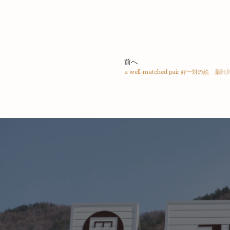
前へ
a well-matched pair 好一対の絵 薬師川