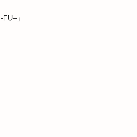
-FU
–
」