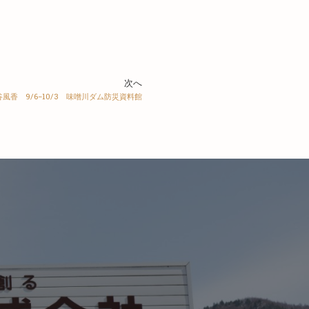
次へ
風香 9/6−10/3 味噌川ダム防災資料館