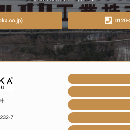
a.co.jp)
0120-
社
32-7