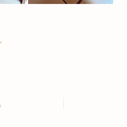
グ
k
r
tena
Email
料